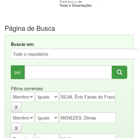
Página de Busca
Buscar em:
por
Filtros correntes: