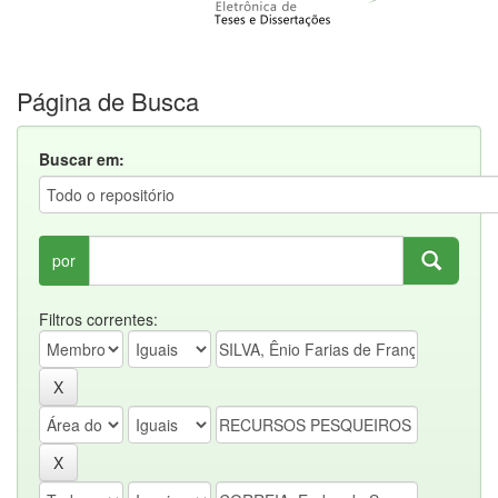
Página de Busca
Buscar em:
por
Filtros correntes: