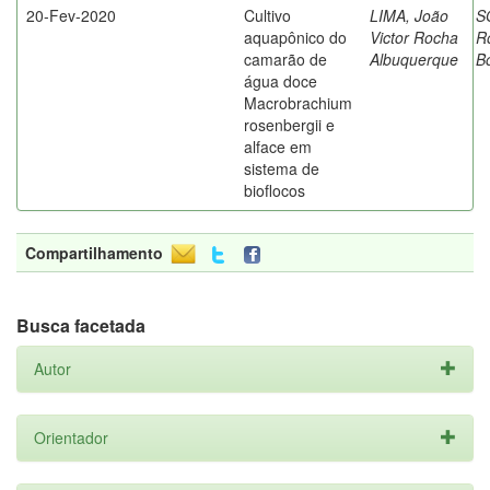
20-Fev-2020
Cultivo
LIMA, João
S
aquapônico do
Victor Rocha
R
camarão de
Albuquerque
B
água doce
Macrobrachium
rosenbergii e
alface em
sistema de
bioflocos
Compartilhamento
Busca facetada
Autor
Orientador