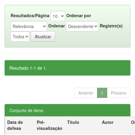
Resultados/Página
Ordenar por
Ordenar
Registro(s)
Resultado 1-1 de 1.
Anterior
1
Próximo
Conjunto de itens:
Data de
Pré-
Título
Autor
O
defesa
visualização