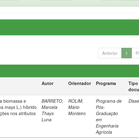
Anterior
1
P
Autor
Orientador
Programa
Tipo
doc
na biomassa e
BARRETO,
ROLIM,
Programa de
Diss
ea mays L.) híbrido
Marcela
Mário
Pós-
ções nos atributos
Thays
Monteiro
Graduação
Luna
em
Engenharia
Agrícola