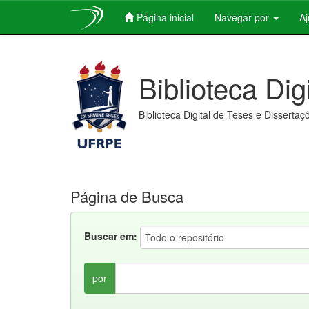
Página inicial
Navegar por
A
Skip
navigation
Biblioteca Dig
Biblioteca Digital de Teses e Dissertaç
Página de Busca
Buscar em:
por