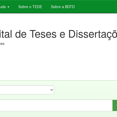
juda
Sobre o TEDE
Sobre a BDTD
ital de Teses e Dissertaç
ões