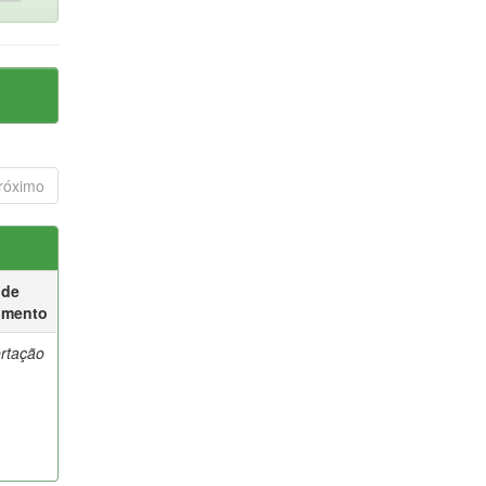
róximo
 de
umento
ertação