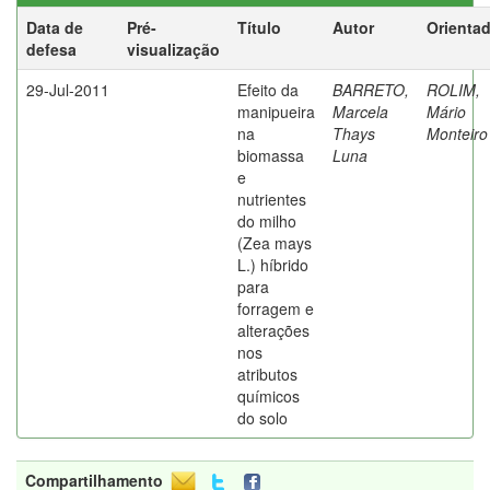
Data de
Pré-
Título
Autor
Orienta
defesa
visualização
29-Jul-2011
Efeito da
BARRETO,
ROLIM,
manipueira
Marcela
Mário
na
Thays
Monteiro
biomassa
Luna
e
nutrientes
do milho
(Zea mays
L.) híbrido
para
forragem e
alterações
nos
atributos
químicos
do solo
Compartilhamento