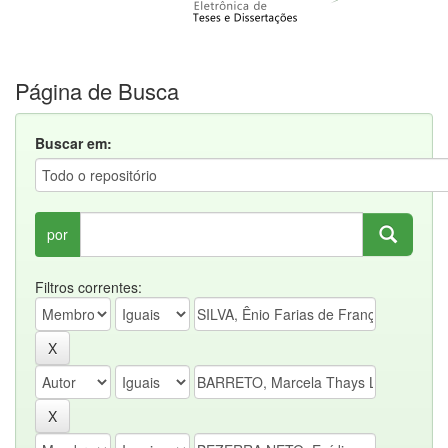
Página de Busca
Buscar em:
por
Filtros correntes: