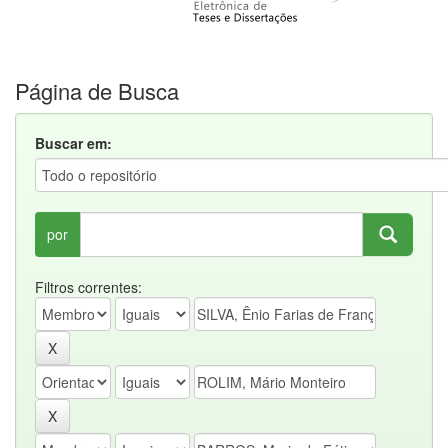
Página de Busca
Buscar em:
por
Filtros correntes: