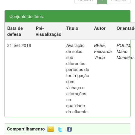
Conjunto de itens:
Data de
Pré-
Título
Autor
Orientad
defesa
visualização
21-Set-2016
Avaliação
BEBÉ,
ROLIM,
de solos
Felizarda
Mário
sob
Viana
Monteiro
diferentes
períodos de
fertirrigação
com
vinhaça e
alterações
na
qualidade
do efluente.
Compartilhamento