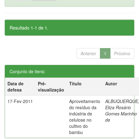
Resultado 1-1 de 1.
Anterior
1
Próximo
Conjunto de itens:
Data de
Pré-
Título
Autor
defesa
visualização
17-Fev-2011
Aproveitamento
ALBUQUERQUE
do resíduo da
Eliza Rosário
indústria de
Gomes Marinho
celulose no
de
cultivo do
bambu