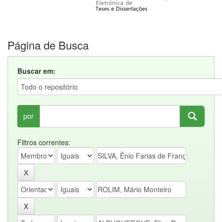
Página de Busca
Buscar em:
por
Filtros correntes: