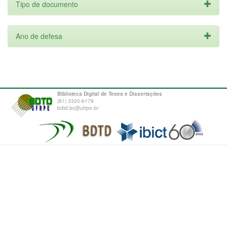
Tipo de documento
Ano de defesa
Biblioteca Digital de Teses e Dissertações
(81) 3320-6179
bdtd.bc@ufrpe.br