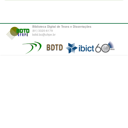
Biblioteca Digital de Teses e Dissertações
(81) 3320-6179
bdtd.bc@ufrpe.br