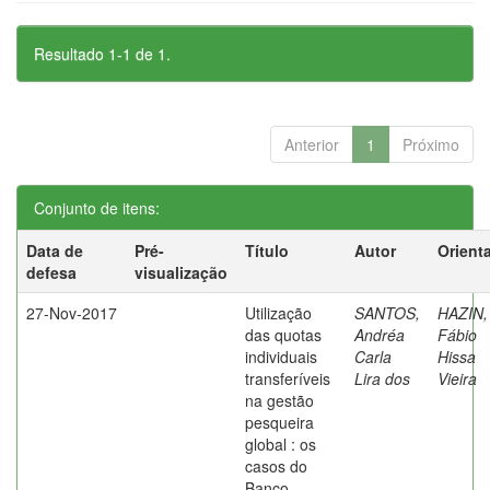
Resultado 1-1 de 1.
Anterior
1
Próximo
Conjunto de itens:
Data de
Pré-
Título
Autor
Orient
defesa
visualização
27-Nov-2017
Utilização
SANTOS,
HAZIN,
das quotas
Andréa
Fábio
individuais
Carla
Hissa
transferíveis
Lira dos
Vieira
na gestão
pesqueira
global : os
casos do
Banco