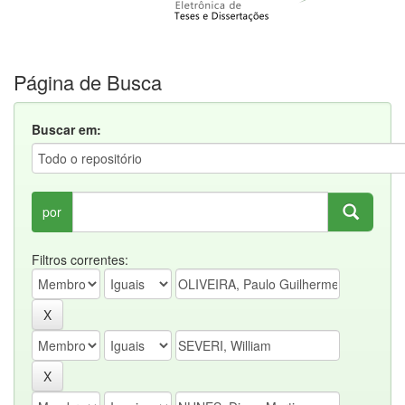
Página de Busca
Buscar em:
por
Filtros correntes: