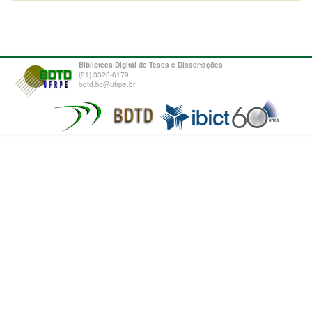
Biblioteca Digital de Teses e Dissertações
(81) 3320-6179
bdtd.bc@ufrpe.br