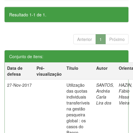
Resultado 1-1 de 1.
Anterior
1
Próximo
Conjunto de itens:
Data de
Pré-
Título
Autor
Orient
defesa
visualização
27-Nov-2017
Utilização
SANTOS,
HAZIN,
das quotas
Andréa
Fábio
individuais
Carla
Hissa
transferíveis
Lira dos
Vieira
na gestão
pesqueira
global : os
casos do
Banco