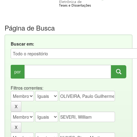
Página de Busca
Buscar em:
por
Filtros correntes: