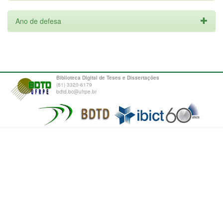
Ano de defesa
Biblioteca Digital de Teses e Dissertações
(81) 3320-6179
bdtd.bc@ufrpe.br