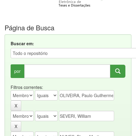
Página de Busca
Buscar em:
por
Filtros correntes: