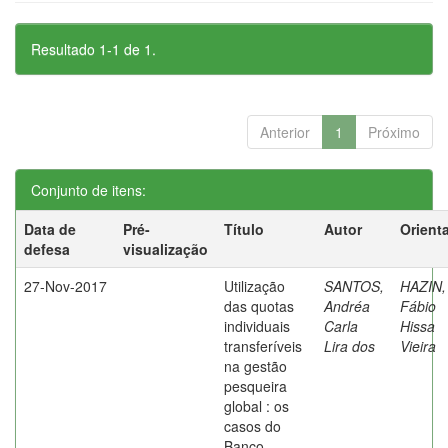
Resultado 1-1 de 1.
Anterior
1
Próximo
Conjunto de itens:
Data de
Pré-
Título
Autor
Orient
defesa
visualização
27-Nov-2017
Utilização
SANTOS,
HAZIN,
das quotas
Andréa
Fábio
individuais
Carla
Hissa
transferíveis
Lira dos
Vieira
na gestão
pesqueira
global : os
casos do
Banco