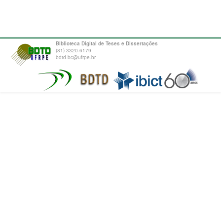
Biblioteca Digital de Teses e Dissertações
(81) 3320-6179
bdtd.bc@ufrpe.br