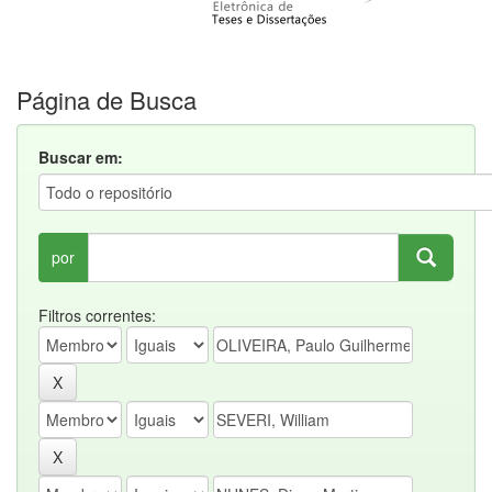
Página de Busca
Buscar em:
por
Filtros correntes: