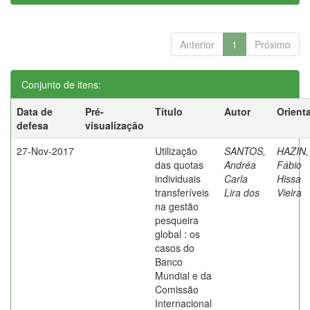
Anterior
1
Próximo
Conjunto de itens:
Data de
Pré-
Título
Autor
Orient
defesa
visualização
27-Nov-2017
Utilização
SANTOS,
HAZIN,
das quotas
Andréa
Fábio
individuais
Carla
Hissa
transferíveis
Lira dos
Vieira
na gestão
pesqueira
global : os
casos do
Banco
Mundial e da
Comissão
Internacional