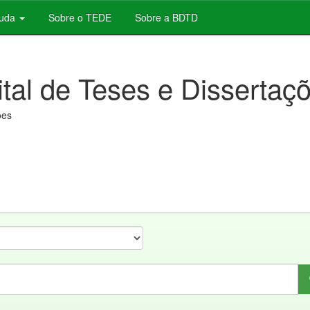
juda
Sobre o TEDE
Sobre a BDTD
ital de Teses e Dissertaç
ões