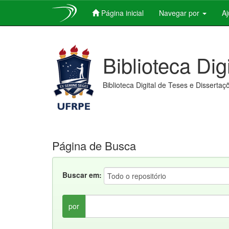
Página inicial
Navegar por
A
Skip
navigation
Biblioteca Dig
Biblioteca Digital de Teses e Dissertaç
Página de Busca
Buscar em:
por