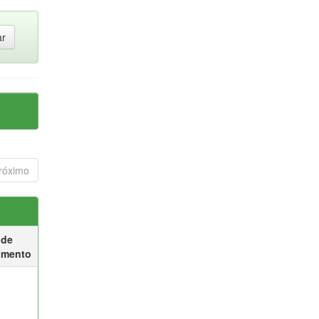
róximo
 de
umento