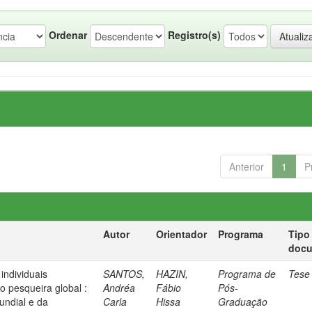
Ordenar
Registro(s)
Anterior
1
P
Autor
Orientador
Programa
Tipo
doc
individuais
SANTOS,
HAZIN,
Programa de
Tese
ão pesqueira global :
Andréa
Fábio
Pós-
undial e da
Carla
Hissa
Graduação