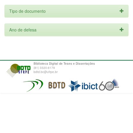
Tipo de documento
Ano de defesa
Biblioteca Digital de Teses e Dissertações
(81) 3320-6179
bdtd.bc@ufrpe.br