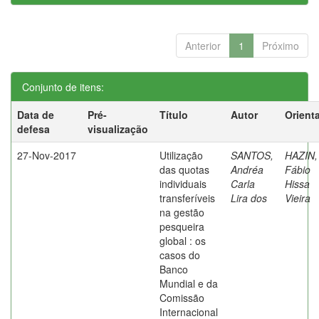
Anterior
1
Próximo
Conjunto de itens:
Data de
Pré-
Título
Autor
Orient
defesa
visualização
27-Nov-2017
Utilização
SANTOS,
HAZIN,
das quotas
Andréa
Fábio
individuais
Carla
Hissa
transferíveis
Lira dos
Vieira
na gestão
pesqueira
global : os
casos do
Banco
Mundial e da
Comissão
Internacional