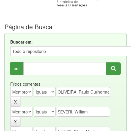
Página de Busca
Buscar em:
por
Filtros correntes: