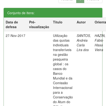
Conjunto de itens:
Data de
Pré-
Título
Autor
Orient
defesa
visualização
27-Nov-2017
Utilização
SANTOS,
HAZIN,
das quotas
Andréa
Fábio
individuais
Carla
Hissa
transferíveis
Lira dos
Vieira
na gestão
pesqueira
global : os
casos do
Banco
Mundial e da
Comissão
Internacional
para a
Conservação
do Atum do