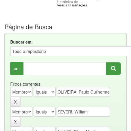
Página de Busca
Buscar em:
por
Filtros correntes: