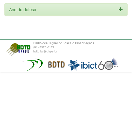
Ano de defesa
Biblioteca Digital de Teses e Dissertações
(81) 3320-6179
bdtd.bc@ufrpe.br