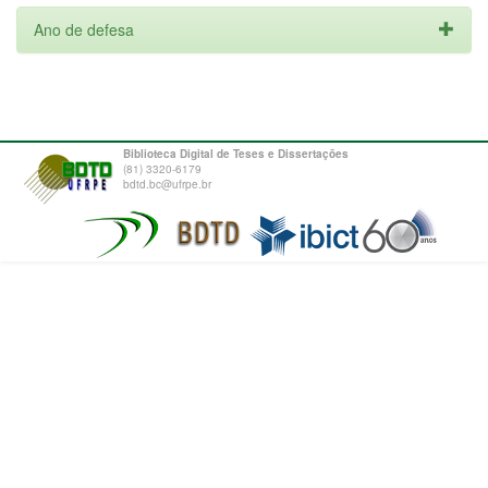
Ano de defesa
Biblioteca Digital de Teses e Dissertações
(81) 3320-6179
bdtd.bc@ufrpe.br