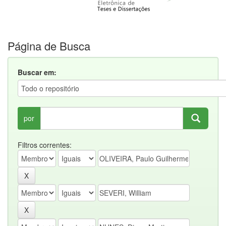
Página de Busca
Buscar em:
por
Filtros correntes: