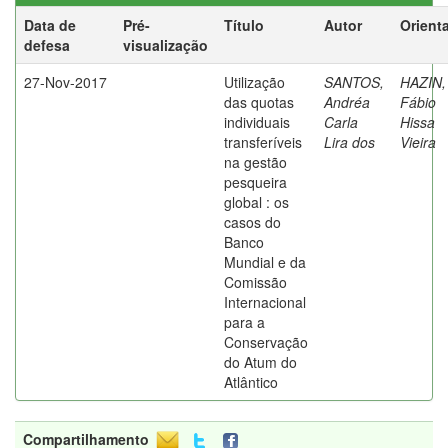
Data de
Pré-
Título
Autor
Orient
defesa
visualização
27-Nov-2017
Utilização
SANTOS,
HAZIN,
das quotas
Andréa
Fábio
individuais
Carla
Hissa
transferíveis
Lira dos
Vieira
na gestão
pesqueira
global : os
casos do
Banco
Mundial e da
Comissão
Internacional
para a
Conservação
do Atum do
Atlântico
Compartilhamento