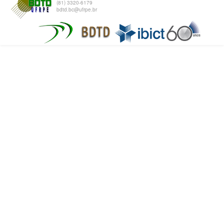
(81) 3320-6179
bdtd.bc@ufrpe.br