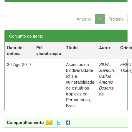
Anterior
1
Próximo
Conjunto de itens:
Data de
Pré-
Título
Autor
Orien
defesa
visualização
30-Ago-2017
Aspectos da
SILVA
FRÉD
biodiversidade
JÚNIOR,
Thierr
íctia e
Carlos
vulnerabilidade
Antonio
de estuários
Beserra
tropicais em
da
Pernambuco,
Brasil
Compartilhamento