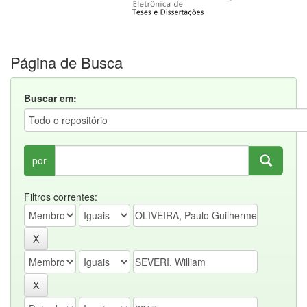
Página de Busca
Buscar em:
por
Filtros correntes: