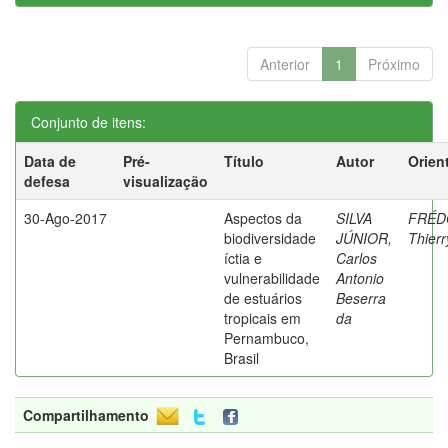
Anterior
1
Próximo
Conjunto de itens:
Data de
Pré-
Título
Autor
Orien
defesa
visualização
30-Ago-2017
Aspectos da
SILVA
FRÉD
biodiversidade
JÚNIOR,
Thierr
íctia e
Carlos
vulnerabilidade
Antonio
de estuários
Beserra
tropicais em
da
Pernambuco,
Brasil
Compartilhamento