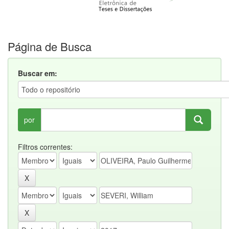
Página de Busca
Buscar em:
por
Filtros correntes: