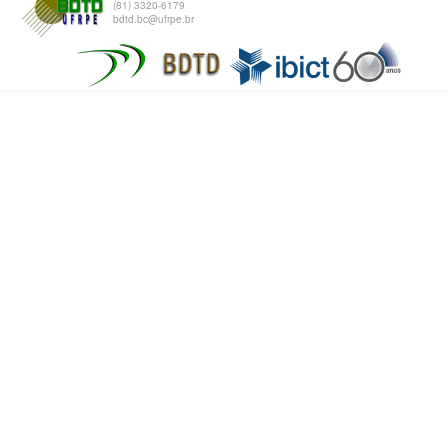
(81) 3320-6179
bdtd.bc@ufrpe.br