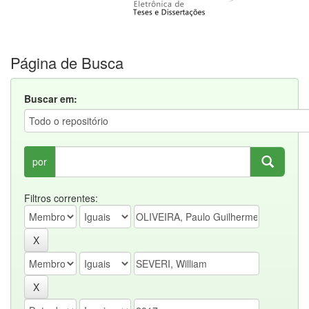
Página de Busca
Buscar em:
por
Filtros correntes: