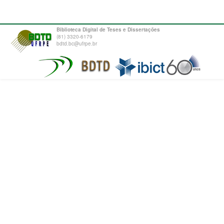
Biblioteca Digital de Teses e Dissertações
(81) 3320-6179
bdtd.bc@ufrpe.br