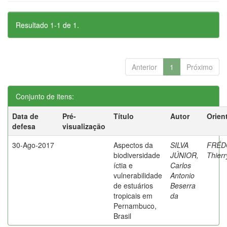
Resultado 1-1 de 1.
Anterior
1
Próximo
Conjunto de itens:
Data de
Pré-
Título
Autor
Orien
defesa
visualização
30-Ago-2017
Aspectos da
SILVA
FRÉD
biodiversidade
JÚNIOR,
Thierr
íctia e
Carlos
vulnerabilidade
Antonio
de estuários
Beserra
tropicais em
da
Pernambuco,
Brasil