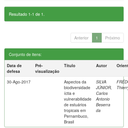
Resultado 1-1 de 1.
Anterior
1
Próximo
Conjunto de itens:
Data de
Pré-
Título
Autor
Orien
defesa
visualização
30-Ago-2017
Aspectos da
SILVA
FRÉD
biodiversidade
JÚNIOR,
Thierr
íctia e
Carlos
vulnerabilidade
Antonio
de estuários
Beserra
tropicais em
da
Pernambuco,
Brasil