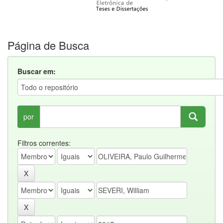
Página de Busca
Buscar em:
por
Filtros correntes: