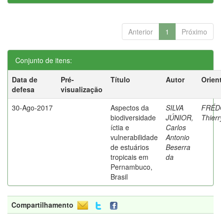
Anterior
1
Próximo
Conjunto de itens:
Data de
Pré-
Título
Autor
Orien
defesa
visualização
30-Ago-2017
Aspectos da
SILVA
FRÉD
biodiversidade
JÚNIOR,
Thierr
íctia e
Carlos
vulnerabilidade
Antonio
de estuários
Beserra
tropicais em
da
Pernambuco,
Brasil
Compartilhamento