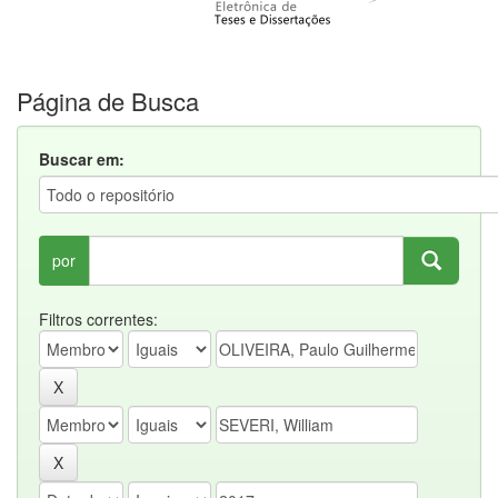
Página de Busca
Buscar em:
por
Filtros correntes: