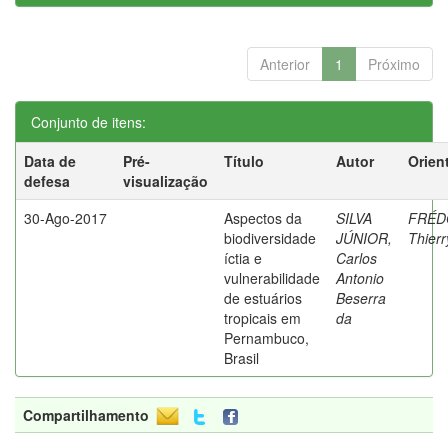
Anterior
1
Próximo
Conjunto de itens:
Data de
Pré-
Título
Autor
Orien
defesa
visualização
30-Ago-2017
Aspectos da
SILVA
FRÉD
biodiversidade
JÚNIOR,
Thierr
íctia e
Carlos
vulnerabilidade
Antonio
de estuários
Beserra
tropicais em
da
Pernambuco,
Brasil
Compartilhamento