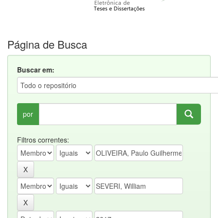
Página de Busca
Buscar em:
por
Filtros correntes: