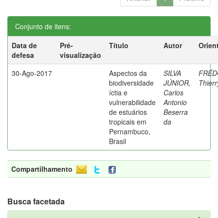
Conjunto de itens:
Data de
Pré-
Título
Autor
Orien
defesa
visualização
30-Ago-2017
Aspectos da
SILVA
FRÉD
biodiversidade
JÚNIOR,
Thierr
íctia e
Carlos
vulnerabilidade
Antonio
de estuários
Beserra
tropicais em
da
Pernambuco,
Brasil
Compartilhamento
Busca facetada