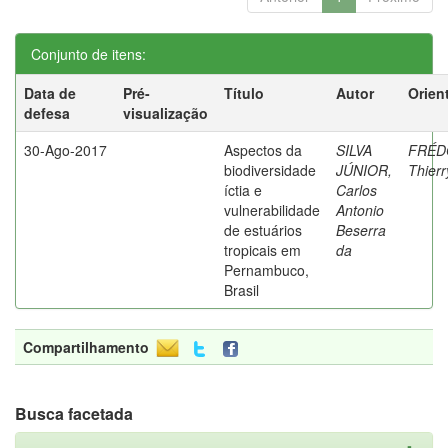
Conjunto de itens:
Data de
Pré-
Título
Autor
Orien
defesa
visualização
30-Ago-2017
Aspectos da
SILVA
FRÉD
biodiversidade
JÚNIOR,
Thierr
íctia e
Carlos
vulnerabilidade
Antonio
de estuários
Beserra
tropicais em
da
Pernambuco,
Brasil
Compartilhamento
Busca facetada