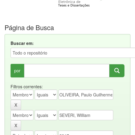
Página de Busca
Buscar em:
por
Filtros correntes: