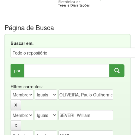
Página de Busca
Buscar em:
por
Filtros correntes: