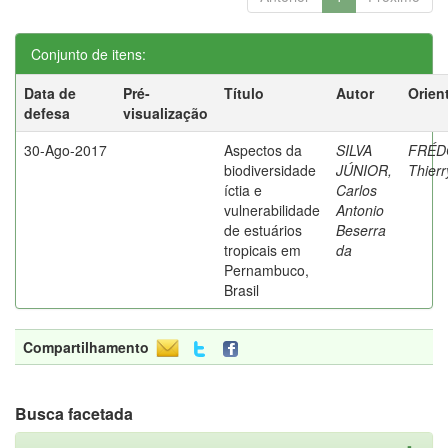
Conjunto de itens:
Data de
Pré-
Título
Autor
Orien
defesa
visualização
30-Ago-2017
Aspectos da
SILVA
FRÉD
biodiversidade
JÚNIOR,
Thierr
íctia e
Carlos
vulnerabilidade
Antonio
de estuários
Beserra
tropicais em
da
Pernambuco,
Brasil
Compartilhamento
Busca facetada