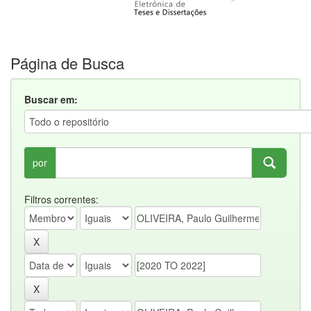
Página de Busca
Buscar em:
por
Filtros correntes: