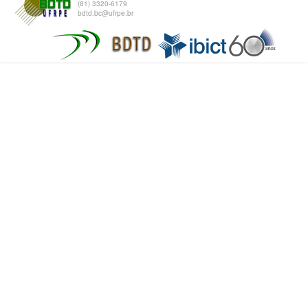
(81) 3320-6179
bdtd.bc@ufrpe.br