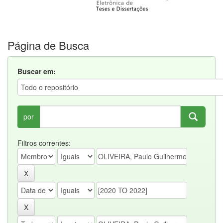
Página de Busca
Buscar em:
por
Filtros correntes: