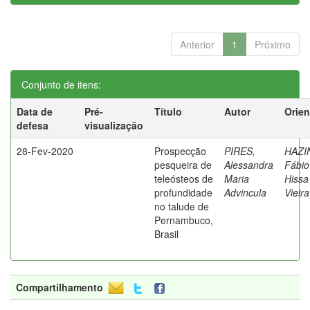
Anterior
1
Próximo
Conjunto de itens:
Data de
Pré-
Título
Autor
Orien
defesa
visualização
28-Fev-2020
Prospecção
PIRES,
HAZI
pesqueira de
Alessandra
Fábio
teleósteos de
Maria
Hissa
profundidade
Advincula
Vieira
no talude de
Pernambuco,
Brasil
Compartilhamento