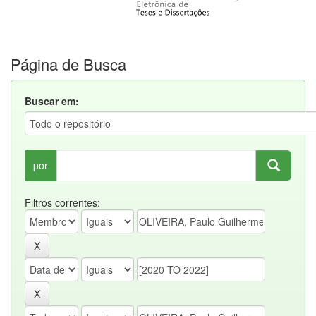
Página de Busca
Buscar em:
por
Filtros correntes: