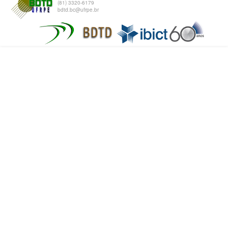
(81) 3320-6179
bdtd.bc@ufrpe.br