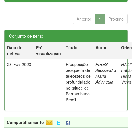
Anterior
1
Próximo
Conjunto de itens:
Data de
Pré-
Título
Autor
Orien
defesa
visualização
28-Fev-2020
Prospecção
PIRES,
HAZI
pesqueira de
Alessandra
Fábio
teleósteos de
Maria
Hissa
profundidade
Advincula
Vieira
no talude de
Pernambuco,
Brasil
Compartilhamento