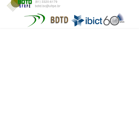
(81) 3320-6179
bdtd.bc@ufrpe.br