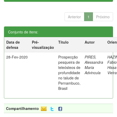
Anterior
1
Próximo
Conjunto de itens:
Data de
Pré-
Título
Autor
Orien
defesa
visualização
28-Fev-2020
Prospecção
PIRES,
HAZI
pesqueira de
Alessandra
Fábio
teleósteos de
Maria
Hissa
profundidade
Advincula
Vieira
no talude de
Pernambuco,
Brasil
Compartilhamento