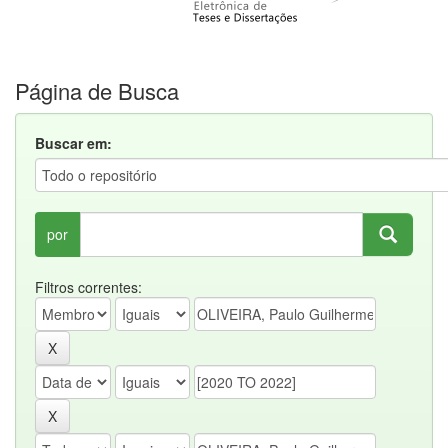
Página de Busca
Buscar em:
por
Filtros correntes: