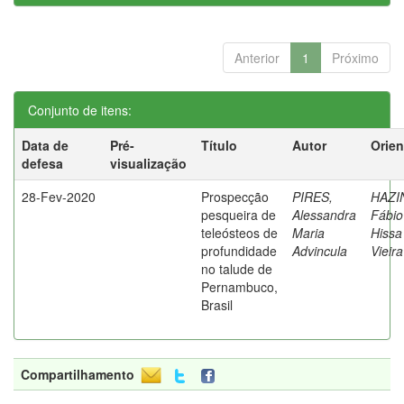
Anterior
1
Próximo
Conjunto de itens:
Data de
Pré-
Título
Autor
Orien
defesa
visualização
28-Fev-2020
Prospecção
PIRES,
HAZI
pesqueira de
Alessandra
Fábio
teleósteos de
Maria
Hissa
profundidade
Advincula
Vieira
no talude de
Pernambuco,
Brasil
Compartilhamento