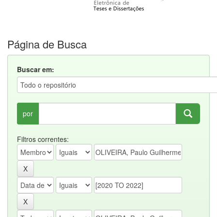
Página de Busca
Buscar em:
por
Filtros correntes: