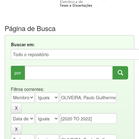
Página de Busca
Buscar em:
por
Filtros correntes: