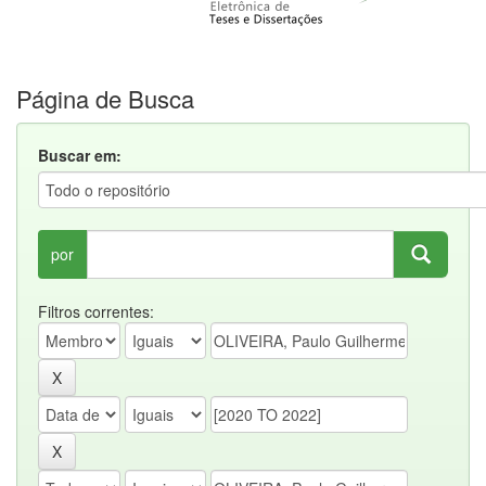
Página de Busca
Buscar em:
por
Filtros correntes: