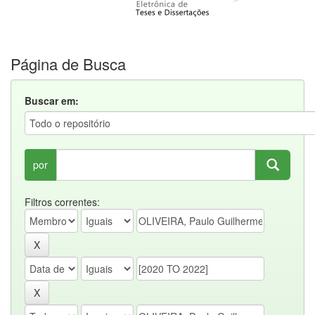
Página de Busca
Buscar em:
por
Filtros correntes: