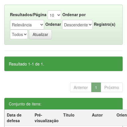
Resultados/Página
Ordenar por
Ordenar
Registro(s)
Resultado 1-1 de 1.
Anterior
1
Próximo
Conjunto de itens:
Data de
Pré-
Título
Autor
Orien
defesa
visualização