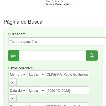
Página de Busca
Buscar em:
por
Filtros correntes: