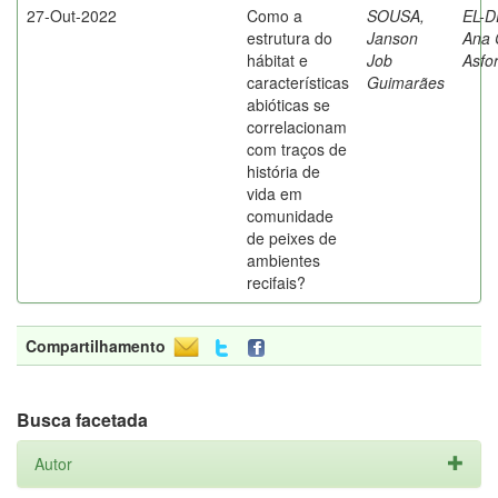
27-Out-2022
Como a
SOUSA,
EL-D
estrutura do
Janson
Ana 
hábitat e
Job
Asfo
características
Guimarães
abióticas se
correlacionam
com traços de
história de
vida em
comunidade
de peixes de
ambientes
recifais?
Compartilhamento
Busca facetada
Autor