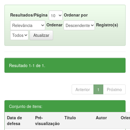
Resultados/Página
Ordenar por
Ordenar
Registro(s)
Resultado 1-1 de 1.
Anterior
1
Próximo
Conjunto de itens:
Data de
Pré-
Título
Autor
Orie
defesa
visualização