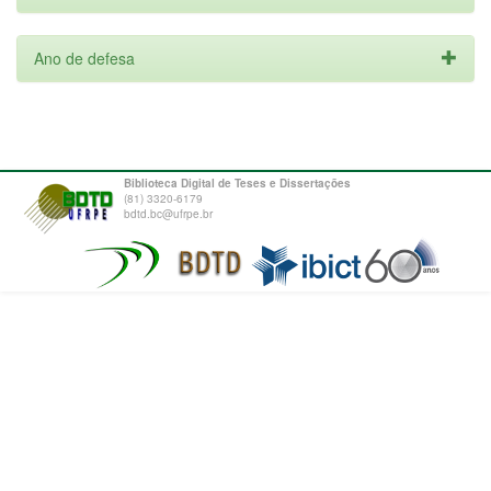
Ano de defesa
Biblioteca Digital de Teses e Dissertações
(81) 3320-6179
bdtd.bc@ufrpe.br