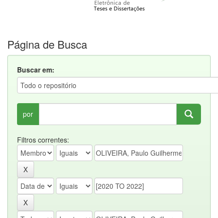
Página de Busca
Buscar em:
por
Filtros correntes: