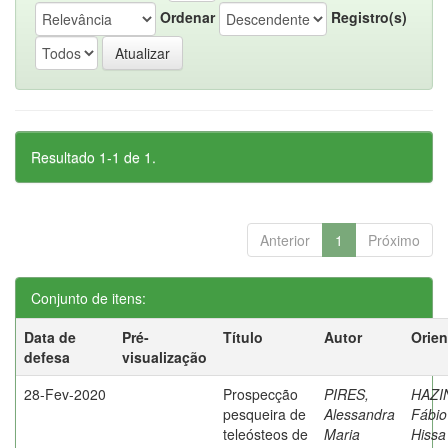
Ordenar
Registro(s)
Resultado 1-1 de 1.
Anterior
1
Próximo
Conjunto de itens:
Data de
Pré-
Título
Autor
Orien
defesa
visualização
28-Fev-2020
Prospecção
PIRES,
HAZI
pesqueira de
Alessandra
Fábio
teleósteos de
Maria
Hissa