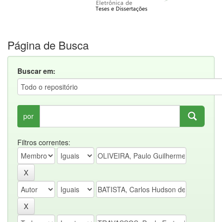
Página de Busca
Buscar em:
por
Filtros correntes: