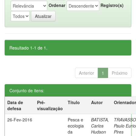
Ordenar
Registro(s)
Resultado 1-1 de 1.
Anterior
1
Próximo
Conjunto de itens:
Data de
Pré-
Título
Autor
Orientador
defesa
visualização
26-Fev-2016
Pesca e
BATISTA,
TRAVASSO
ecologia
Carlos
Paulo Euric
da
Hudson
Pires