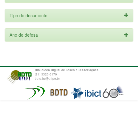
Tipo de documento
Ano de defesa
Biblioteca Digital de Teses e Dissertações
(81) 3320-6179
bdtd.bc@ufrpe.br