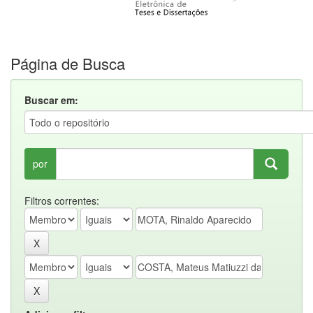
Página de Busca
Buscar em:
por
Filtros correntes: