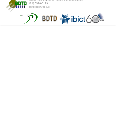
(81) 3320-6179
bdtd.bc@ufrpe.br