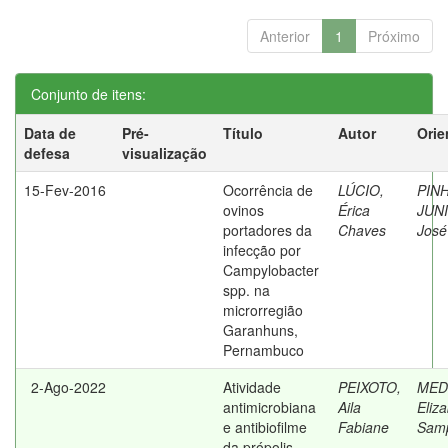
Anterior
1
Próximo
Conjunto de itens:
Data de
Pré-
Título
Autor
Orie
defesa
visualização
15-Fev-2016
Ocorrência de
LÚCIO,
PIN
ovinos
Érica
JUN
portadores da
Chaves
José
infecção por
Campylobacter
spp. na
microrregião
Garanhuns,
Pernambuco
2-Ago-2022
Atividade
PEIXOTO,
MED
antimicrobiana
Aila
Eliz
e antibiofilme
Fabiane
Samp
da própolis