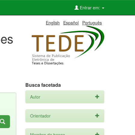
Entrar em:
English
Español
Português
ões
Busca facetada
Autor
Orientador
Membro da banca