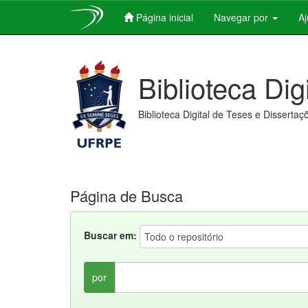
Página inicial
Navegar por
A
Skip
navigation
Biblioteca Dig
Biblioteca Digital de Teses e Dissertaç
Página de Busca
Buscar em:
por