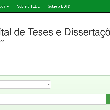
juda
Sobre o TEDE
Sobre a BDTD
ital de Teses e Dissertaç
ões