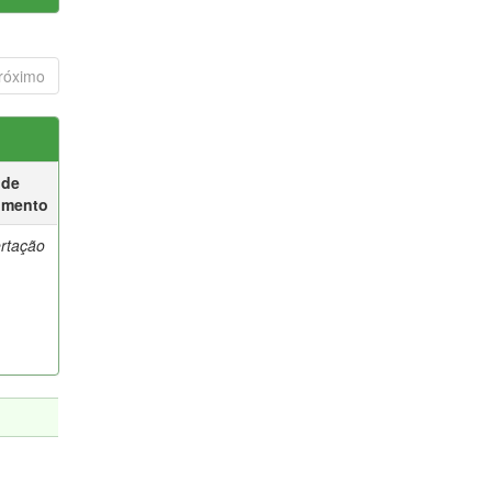
róximo
 de
umento
ertação