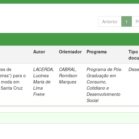
Anterior
1
P
Autor
Orientador
Programa
Tipo
doc
tes de
LACERDA,
CABRAL,
Programa de Pós-
Diss
eiras”) para o
Lucinea
Romilson
Graduação em
a moda em
Maria de
Marques
Consumo,
 Santa Cruz
Lima
Cotidiano e
Freire
Desenvolvimento
Social