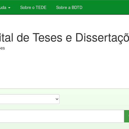
juda
Sobre o TEDE
Sobre a BDTD
ital de Teses e Dissertaç
ões