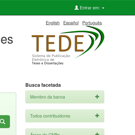
Entrar em:
English
Español
Português
ões
Busca facetada
Membro da banca
Todos contribuidores
Áreas do CNPq