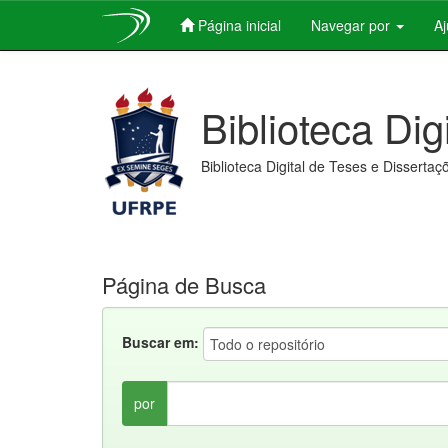
Página inicial
Navegar por
A
Skip
navigation
Biblioteca Dig
Biblioteca Digital de Teses e Dissertaç
Página de Busca
Buscar em:
por