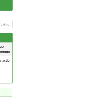
róximo
 de
umento
ertação