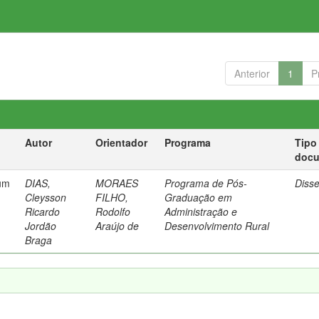
Anterior
1
P
Autor
Orientador
Programa
Tipo
doc
 um
DIAS,
MORAES
Programa de Pós-
Diss
Cleysson
FILHO,
Graduação em
Ricardo
Rodolfo
Administração e
Jordão
Araújo de
Desenvolvimento Rural
Braga