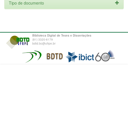
Tipo de documento
Biblioteca Digital de Teses e Dissertações
(81) 3320-6179
bdtd.bc@ufrpe.br