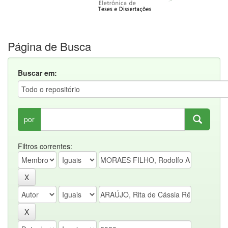
Página de Busca
Buscar em:
por
Filtros correntes: