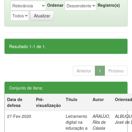
Ordenar
Registro(s)
Resultado 1-1 de 1.
Anterior
1
Próximo
Conjunto de itens:
Data de
Pré-
Título
Autor
Orienta
defesa
visualização
27-Fev-2020
Letramento
ARAÚJO,
ALBUQU
digital na
Rita de
José de 
educação a
Cássia