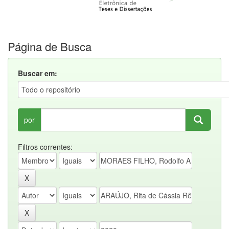
Página de Busca
Buscar em:
por
Filtros correntes: