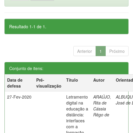
Resultado 1-1 de 1.
Anterior
1
Próximo
Conjunto de itens:
Data de
Pré-
Título
Autor
Orienta
defesa
visualização
27-Fev-2020
Letramento
ARAÚJO,
ALBUQU
digital na
Rita de
José de 
educação a
Cássia
distância:
Rêgo de
interfaces
com a
formação