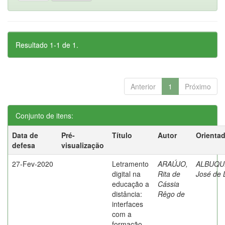
Resultado 1-1 de 1.
Anterior
1
Próximo
Conjunto de itens:
Data de
Pré-
Título
Autor
Orienta
defesa
visualização
27-Fev-2020
Letramento
ARAÚJO,
ALBUQU
digital na
Rita de
José de 
educação a
Cássia
distância:
Rêgo de
interfaces
com a
formação