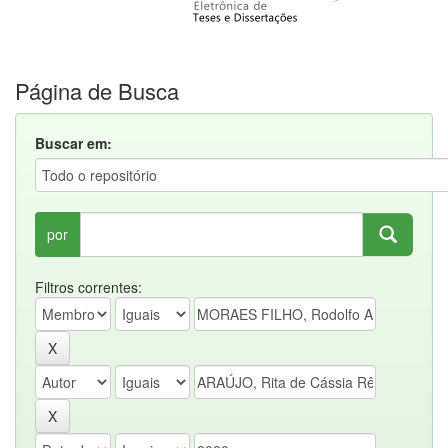
Página de Busca
Buscar em:
por
Filtros correntes: