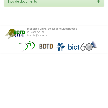
Tipo de documento
Biblioteca Digital de Teses e Dissertações
(81) 3320-6179
bdtd.bc@ufrpe.br