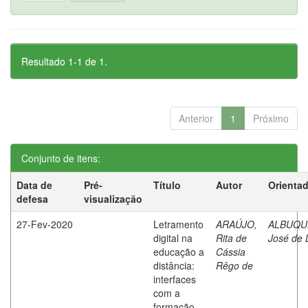
Resultado 1-1 de 1.
Anterior
1
Próximo
Conjunto de itens:
Data de
Pré-
Título
Autor
Orienta
defesa
visualização
27-Fev-2020
Letramento
ARAÚJO,
ALBUQU
digital na
Rita de
José de 
educação a
Cássia
distância:
Rêgo de
interfaces
com a
formação