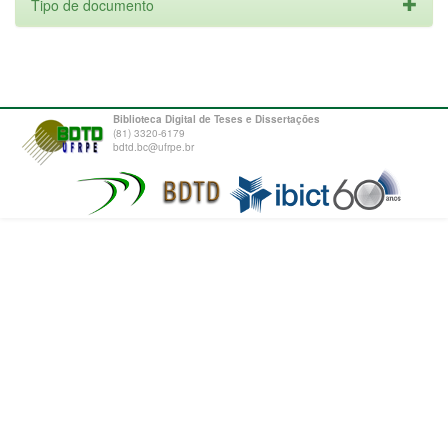
Tipo de documento
Biblioteca Digital de Teses e Dissertações
(81) 3320-6179
bdtd.bc@ufrpe.br