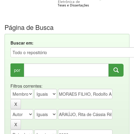
Página de Busca
Buscar em:
por
Filtros correntes: