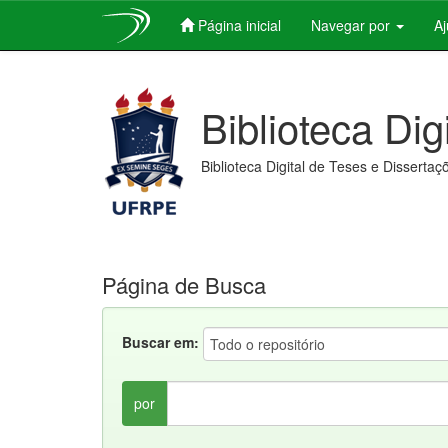
Página inicial
Navegar por
A
Skip
navigation
Biblioteca Dig
Biblioteca Digital de Teses e Dissertaç
Página de Busca
Buscar em:
por