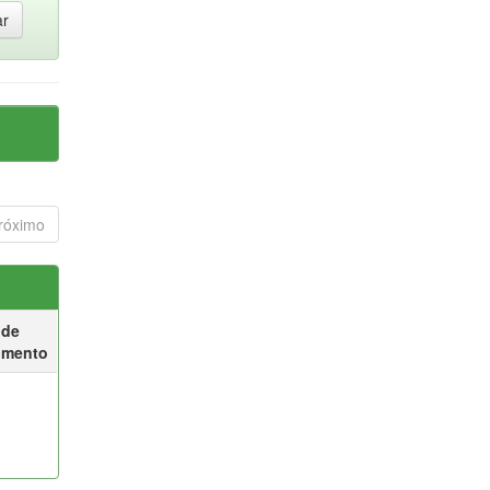
róximo
 de
umento