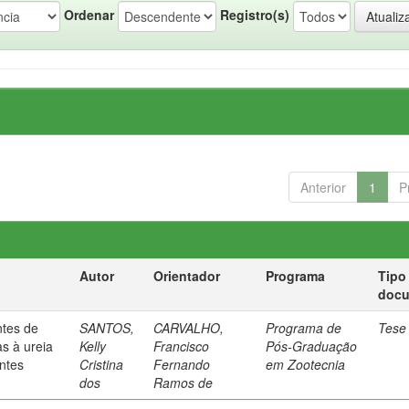
Ordenar
Registro(s)
Anterior
1
P
Autor
Orientador
Programa
Tipo
doc
ntes de
SANTOS,
CARVALHO,
Programa de
Tese
s à ureia
Kelly
Francisco
Pós-Graduação
ntes
Cristina
Fernando
em Zootecnia
dos
Ramos de