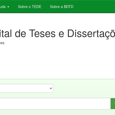
juda
Sobre o TEDE
Sobre a BDTD
ital de Teses e Dissertaç
ões