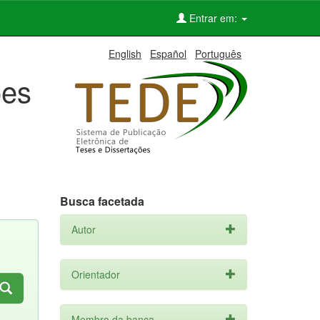
Entrar em:
English
Español
Português
ões
Busca facetada
Autor
Orientador
Membro da banca