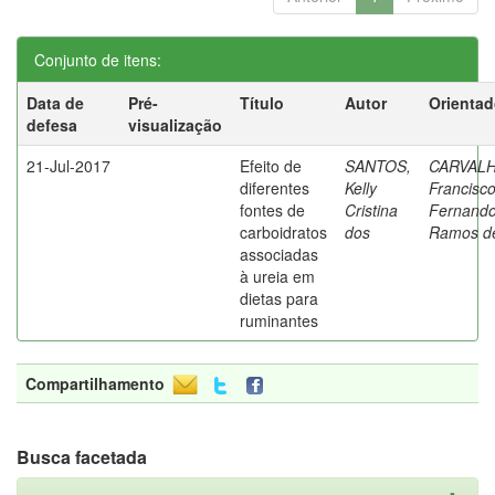
Conjunto de itens:
Data de
Pré-
Título
Autor
Orientad
defesa
visualização
21-Jul-2017
Efeito de
SANTOS,
CARVALH
diferentes
Kelly
Francisc
fontes de
Cristina
Fernand
carboidratos
dos
Ramos d
associadas
à ureia em
dietas para
ruminantes
Compartilhamento
Busca facetada