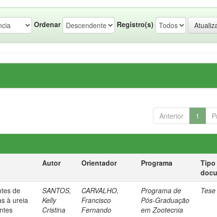
Ordenar
Registro(s)
Anterior
1
P
Autor
Orientador
Programa
Tipo
doc
ntes de
SANTOS,
CARVALHO,
Programa de
Tese
s à ureia
Kelly
Francisco
Pós-Graduação
ntes
Cristina
Fernando
em Zootecnia