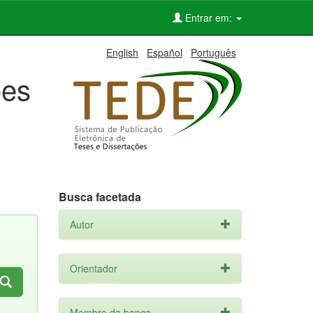
Entrar em:
English
Español
Português
ões
Busca facetada
Autor
Orientador
Membro da banca