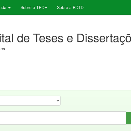
juda
Sobre o TEDE
Sobre a BDTD
ital de Teses e Dissertaç
ões