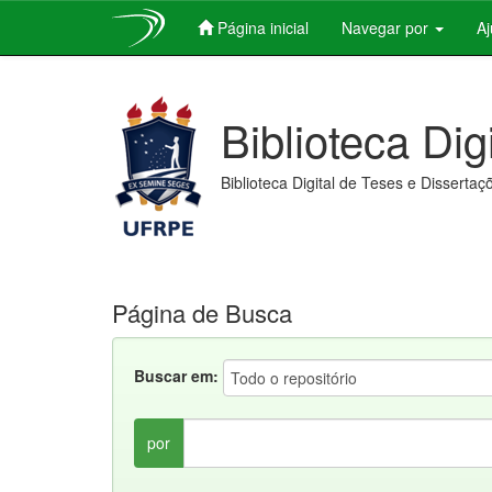
Página inicial
Navegar por
A
Skip
navigation
Biblioteca Dig
Biblioteca Digital de Teses e Dissertaç
Página de Busca
Buscar em:
por