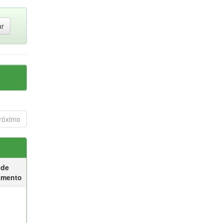
róximo
 de
umento