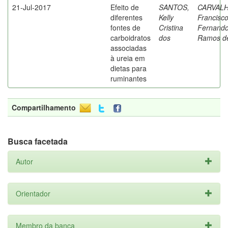
21-Jul-2017
Efeito de
SANTOS,
CARVALH
diferentes
Kelly
Francisc
fontes de
Cristina
Fernand
carboidratos
dos
Ramos d
associadas
à ureia em
dietas para
ruminantes
Compartilhamento
Busca facetada
Autor
Orientador
Membro da banca