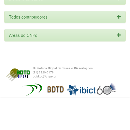
Todos contribuidores
Áreas do CNPq
Biblioteca Digital de Teses e Dissertações
(81) 3320-6179
bdtd.bc@ufrpe.br