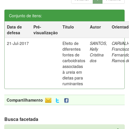
Conjunto de itens:
Data de
Pré-
Título
Autor
Orientad
defesa
visualização
21-Jul-2017
Efeito de
SANTOS,
CARVALH
diferentes
Kelly
Francisc
fontes de
Cristina
Fernand
carboidratos
dos
Ramos d
associadas
à ureia em
dietas para
ruminantes
Compartilhamento
Busca facetada