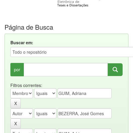
Página de Busca
Buscar em:
por
Filtros correntes: