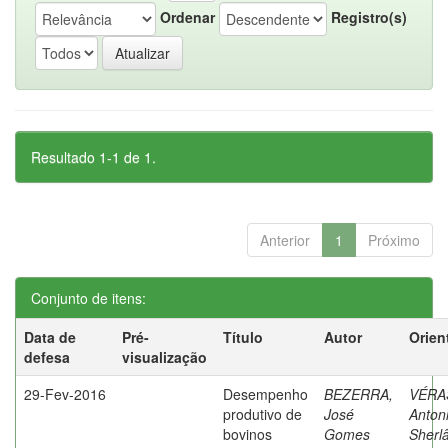
Ordenar
Registro(s)
Resultado 1-1 de 1.
Anterior
1
Próximo
Conjunto de itens:
Data de
Pré-
Título
Autor
Orien
defesa
visualização
29-Fev-2016
Desempenho
BEZERRA,
VÉRA
produtivo de
José
Anton
bovinos
Gomes
Sherl