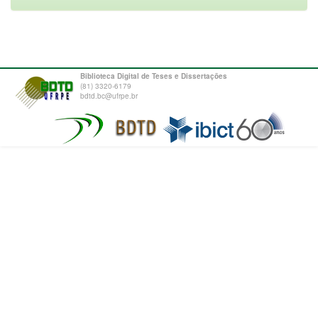
Biblioteca Digital de Teses e Dissertações
(81) 3320-6179
bdtd.bc@ufrpe.br