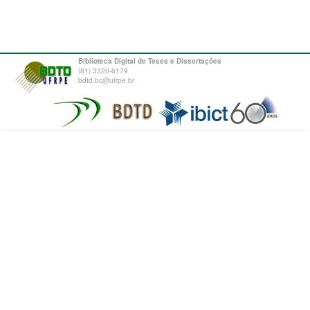
Biblioteca Digital de Teses e Dissertações
(81) 3320-6179
bdtd.bc@ufrpe.br