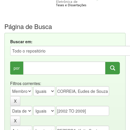
Página de Busca
Buscar em:
por
Filtros correntes: