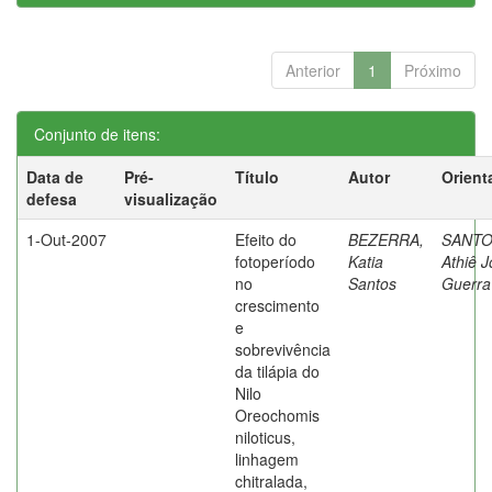
Anterior
1
Próximo
Conjunto de itens:
Data de
Pré-
Título
Autor
Orient
defesa
visualização
1-Out-2007
Efeito do
BEZERRA,
SANTO
fotoperíodo
Katia
Athiê J
no
Santos
Guerra
crescimento
e
sobrevivência
da tilápia do
Nilo
Oreochomis
niloticus,
linhagem
chitralada,