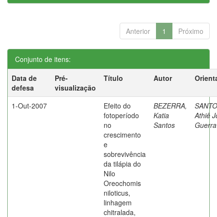
Anterior
1
Próximo
Conjunto de itens:
Data de
Pré-
Título
Autor
Orient
defesa
visualização
1-Out-2007
Efeito do
BEZERRA,
SANTO
fotoperíodo
Katia
Athiê J
no
Santos
Guerra
crescimento
e
sobrevivência
da tilápia do
Nilo
Oreochomis
niloticus,
linhagem
chitralada,