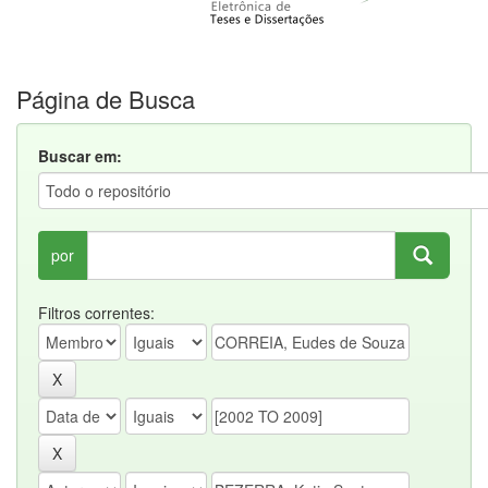
Página de Busca
Buscar em:
por
Filtros correntes: