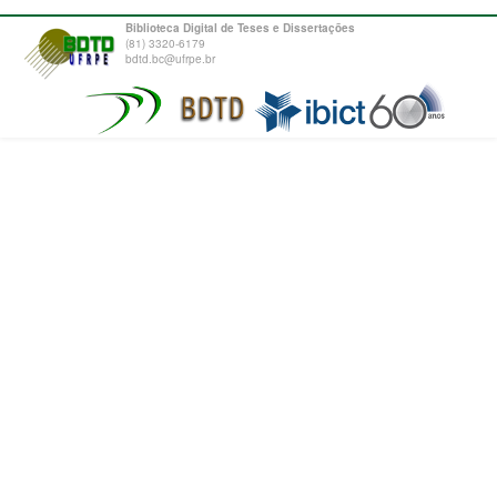
Biblioteca Digital de Teses e Dissertações
(81) 3320-6179
bdtd.bc@ufrpe.br