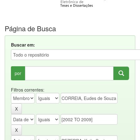
Página de Busca
Buscar em:
por
Filtros correntes: