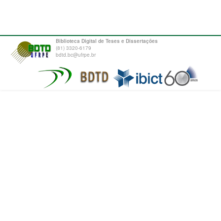
Biblioteca Digital de Teses e Dissertações
(81) 3320-6179
bdtd.bc@ufrpe.br