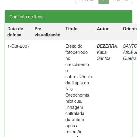
Conjunto de itens:
Data de
Pré-
Título
Autor
Orient
defesa
visualização
1-Out-2007
Efeito do
BEZERRA,
SANTO
fotoperíodo
Katia
Athiê J
no
Santos
Guerra
crescimento
e
sobrevivência
da tilápia do
Nilo
Oreochomis
niloticus,
linhagem
chitralada,
durante e
após a
reversão